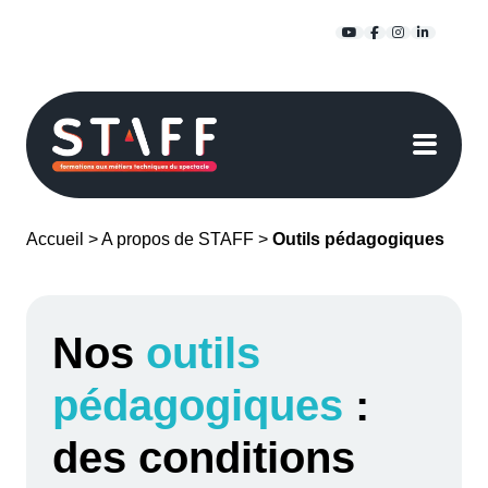
Passer
YouTube
Facebook
Instagra
Linked
au
contenu
Accueil
>
A propos de STAFF
>
Outils pédagogiques
Nos
outils
pédagogiques
:
des conditions