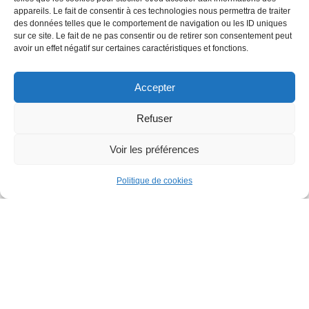
appareils. Le fait de consentir à ces technologies nous permettra de traiter
des données telles que le comportement de navigation ou les ID uniques
sur ce site. Le fait de ne pas consentir ou de retirer son consentement peut
avoir un effet négatif sur certaines caractéristiques et fonctions.
TOUS DROITS RÉSERVÉS
Accepter
Refuser
CGV
Voir les préférences
MENTIONS LÉGALES
Politique de cookies
PLAN DU SITE
CONCEPTION ANGELA MADRID
DÉVELOPPEMENT AGENCE TOOL