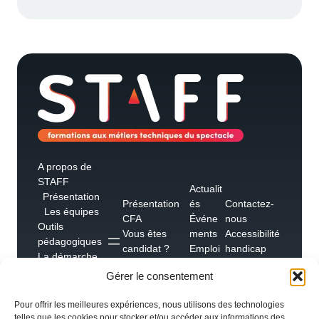
A propos de
STAFF
Actualit
Présentation
Présentation
és
Contactez-
Les équipes
CFA
Événe
nous
Outils
Vous êtes
ments
Accessibilité
pédagogiques
candidat ?
Emploi
handicap
La démarche
Vous êtes un
s
Foire aux
qualité
Gérer le consentement
employeur ?
Témoig
questions
Les
nages
partenaires &
Pour offrir les meilleures expériences, nous utilisons des technologies
réseaux
telles que les cookies pour stocker et/ou accéder aux informations des