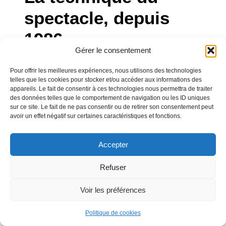
spectacle, depuis
1986
Gérer le consentement
Situé à Carquefou, dans la métropole nantaise,
Pour offrir les meilleures expériences, nous utilisons des technologies
STAFF est un centre de formation dédié aux
telles que les cookies pour stocker et/ou accéder aux informations des
appareils. Le fait de consentir à ces technologies nous permettra de traiter
métiers techniques du spectacle vivant.
des données telles que le comportement de navigation ou les ID uniques
sur ce site. Le fait de ne pas consentir ou de retirer son consentement peut
STAFF dispose de deux bâtiments afin de
avoir un effet négatif sur certaines caractéristiques et fonctions.
répondre aux mieux à l’ensemble des attentes.
Nos formations s’appuient ainsi sur une
Accepter
pédagogie et des équipements professionnels.
En cohérence avec les exigences du secteur,
Refuser
STAFF est donc doté de plateaux techniques, de
salles équipées, de matériel de sonorisation et
Voir les préférences
d’éclairage afin d’organiser des mises en
situation professionnelles.
Politique de cookies