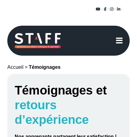
Passer
YouTube
Facebook
Instagra
Linked
au
contenu
Accueil
>
Témoignages
Témoignages et
retours
d’expérience
Nos apprenants partagent leur satisfaction !