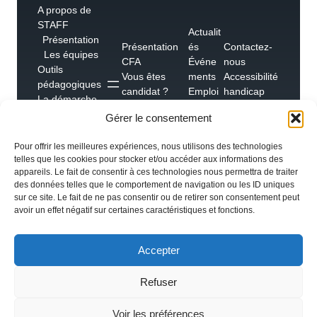
A propos de
STAFF
Actualit
Présentation
Présentation
és
Contactez-
Les équipes
CFA
Événe
nous
Outils
Vous êtes
ments
Accessibilité
pédagogiques
candidat ?
Emploi
handicap
La démarche
Vous êtes un
s
Foire aux
qualité
Gérer le consentement
employeur ?
Témoig
questions
Les
nages
partenaires &
Pour offrir les meilleures expériences, nous utilisons des technologies
réseaux
telles que les cookies pour stocker et/ou accéder aux informations des
appareils. Le fait de consentir à ces technologies nous permettra de traiter
des données telles que le comportement de navigation ou les ID uniques
sur ce site. Le fait de ne pas consentir ou de retirer son consentement peut
avoir un effet négatif sur certaines caractéristiques et fonctions.
TOUS DROITS RÉSERVÉS
Accepter
Refuser
CGV
Voir les préférences