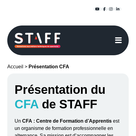
Passer
YouTube
Facebook
Instagra
Linked
au
contenu
Accueil
>
Présentation CFA
Présentation du
CFA
de STAFF
Un
CFA : Centre de Formation d’Apprentis
est
un organisme de formation professionnelle en
alternance. Sa mission est d’accompagner les