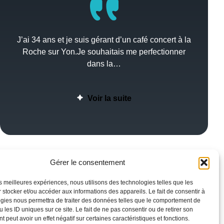
J’ai 34 ans et je suis gérant d’un café concert à la
Roche sur Yon.Je souhaitais me perfectionner
dans la…
Voir la suite
Gérer le consentement
les meilleures expériences, nous utilisons des technologies telles que les
 stocker et/ou accéder aux informations des appareils. Le fait de consentir à
gies nous permettra de traiter des données telles que le comportement de
 les ID uniques sur ce site. Le fait de ne pas consentir ou de retirer son
 peut avoir un effet négatif sur certaines caractéristiques et fonctions.