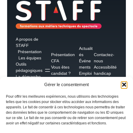
A propos de
STAFF
Actualit
Présentation
Présentation
és
Contactez-
Les équipes
CFA
Événe
nous
Outils
Vous êtes
ments
Accessibilité
pédagogiques
candidat ?
Emploi
handicap
La démarche
Vous êtes un
s
Foire aux
qualité
Gérer le consentement
employeur ?
Témoig
questions
Les
nages
partenaires &
Pour offrir les meilleures expériences, nous utilisons des technologies
réseaux
telles que les cookies pour stocker et/ou accéder aux informations des
appareils. Le fait de consentir à ces technologies nous permettra de traiter
des données telles que le comportement de navigation ou les ID uniques
sur ce site. Le fait de ne pas consentir ou de retirer son consentement peut
avoir un effet négatif sur certaines caractéristiques et fonctions.