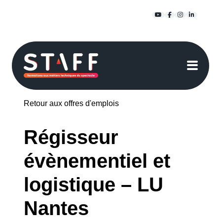
Passer
YouTube
Facebook
Instagra
Linked
au
contenu
Retour aux offres d'emplois
Régisseur
évènementiel et
logistique – LU
Nantes