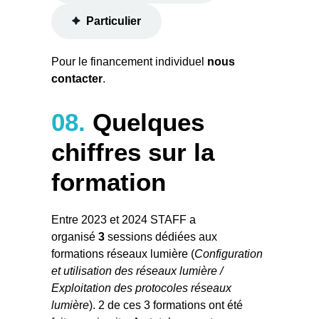
s
s
Particulier
a
i
Pour le financement individuel
nous
r
contacter
.
e
)
08.
Quelques
chiffres sur la
formation
Entre 2023 et 2024 STAFF a
organisé
3
sessions dédiées aux
formations réseaux lumière (
Configuration
et utilisation des réseaux lumière /
Exploitation des protocoles réseaux
lumiè
r
e
). 2 de ces 3 formations ont été