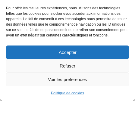
Les
nages
partenaires &
Pour offrir les meilleures expériences, nous utilisons des technologies
réseaux
telles que les cookies pour stocker et/ou accéder aux informations des
appareils. Le fait de consentir à ces technologies nous permettra de traiter
des données telles que le comportement de navigation ou les ID uniques
sur ce site. Le fait de ne pas consentir ou de retirer son consentement peut
avoir un effet négatif sur certaines caractéristiques et fonctions.
TOUS DROITS RÉSERVÉS
Accepter
Refuser
CGV
Voir les préférences
MENTIONS LÉGALES
Politique de cookies
PLAN DU SITE
CONCEPTION ANGELA MADRID