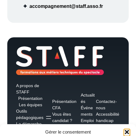
accompagnement@staff.asso.fr
A propos de
STAFF
Actualit
Présentation
Présentation
és
Contactez-
Les équipes
CFA
Événe
nous
Outils
Vous êtes
ments
Accessibilité
pédagogiques
candidat ?
Emploi
handicap
La démarche
Vous êtes un
s
Foire aux
qualité
Gérer le consentement
employeur ?
Témoig
questions