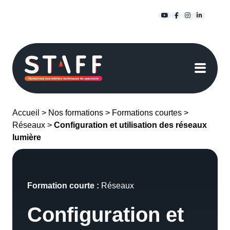
Passer
YouTube
Facebook
Instagra
Linked
au
contenu
Accueil
>
Nos formations
>
Formations courtes
>
Réseaux
>
Configuration et utilisation des réseaux
lumière
Formation courte :
Réseaux
Configuration et