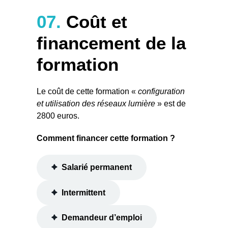
s
07.
Coût et
c
i
financement de la
-
d
formation
e
s
Le coût de cette formation «
configuration
s
et utilisation des réseaux lumière
» est de
o
2800 euros.
u
s
Comment financer cette formation ?
:
*
Salarié permanent
(
N
Intermittent
é
c
e
Demandeur d’emploi