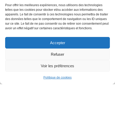
nages
partenaires &
Pour offrir les meilleures expériences, nous utilisons des technologies
réseaux
telles que les cookies pour stocker et/ou accéder aux informations des
appareils. Le fait de consentir à ces technologies nous permettra de traiter
des données telles que le comportement de navigation ou les ID uniques
sur ce site. Le fait de ne pas consentir ou de retirer son consentement peut
avoir un effet négatif sur certaines caractéristiques et fonctions.
TOUS DROITS RÉSERVÉS
Accepter
Refuser
CGV
Voir les préférences
MENTIONS LÉGALES
Politique de cookies
PLAN DU SITE
CONCEPTION ANGELA MADRID