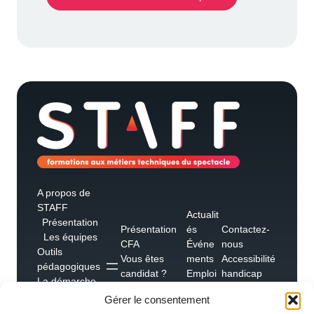
A propos de
STAFF
Actualit
Présentation
Présentation
és
Contactez-
Les équipes
CFA
Événe
nous
Outils
Vous êtes
ments
Accessibilité
pédagogiques
candidat ?
Emploi
handicap
La démarche
Vous êtes un
s
Foire aux
qualité
Gérer le consentement
employeur ?
Témoig
questions
Les