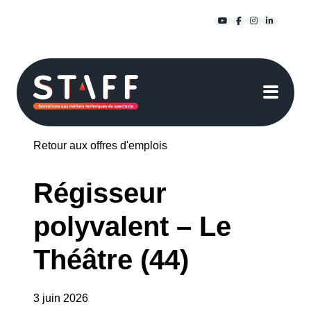
Passer
YouTube
Facebook
Instagra
Linked
au
contenu
Retour aux offres d'emplois
Régisseur
polyvalent – Le
Théâtre (44)
3 juin 2026