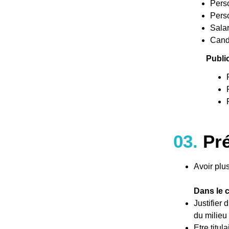
Pers
Perso
Salar
Candi
Public
03.
Pré
Avoir plu
Dans le 
Justifier
du milieu
Etre titul