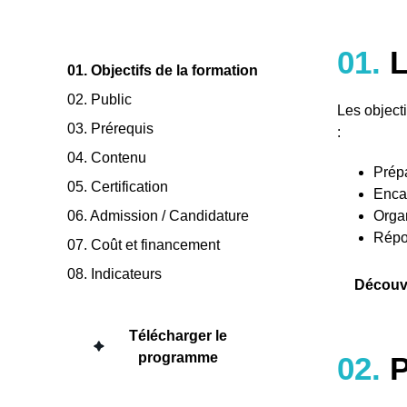
01.
L
01. Objectifs de la formation
02. Public
Les objecti
03. Prérequis
:
04. Contenu
Prépa
05. Certification
Enca
06. Admission / Candidature
Organ
Répo
07. Coût et financement
08. Indicateurs
Découvr
Télécharger le
programme
02.
P