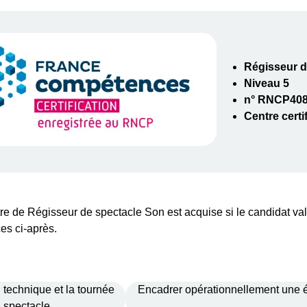
Régisseur d
Niveau 5
n° RNCP40
Centre certi
titre de Régisseur de spectacle Son est acquise si le candidat va
es ci-après.
l technique et la tournée
Encadrer opérationnellement une 
 spectacle