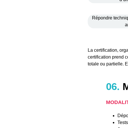
Répondre techni
a
La certification, or
certification prend 
totale ou partielle. 
06.
M
MODALIT
Dépos
Tests