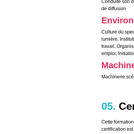
Conduite son d
de diffusion
Environ
Culture du spec
lumière, Instit
travail, Organi
emploi, Initiati
Machine
Machinerie sc
05.
Cer
Cette formation
certification es