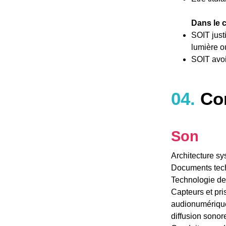
Dans le c
SOIT just
lumière o
SOIT avoi
04.
Con
Son
Architecture s
Documents tech
Technologie de
Capteurs et pr
audionumérique
diffusion sono